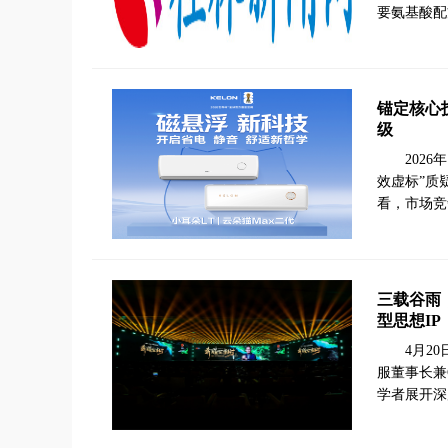
要氨基酸配
锚定核心
级
202
效虚标”质
看，市场竞
三载谷雨
型思想IP
4月2
服董事长兼
学者展开深