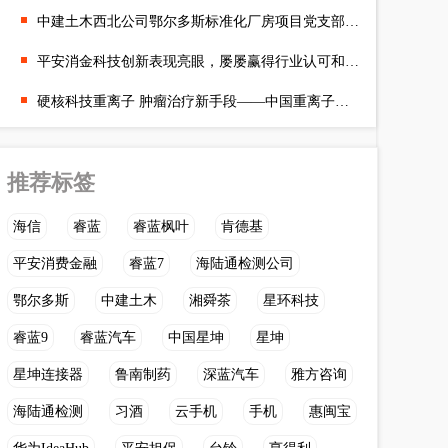
中建土木西北公司鄂尔多斯标准化厂房项目党支部开展慰问老兵主题
平安消金科技创新表现亮眼，屡屡赢得行业认可和肯定
硬核科技重离子 肿瘤治疗新手段——中国重离子高质量发展暨绿色就
推荐标签
海信
睿蓝
睿蓝枫叶
肯德基
平安消费金融
睿蓝7
海陆通检测公司
鄂尔多斯
中建土木
湘舜茶
星环科技
睿蓝9
睿蓝汽车
中国星坤
星坤
星坤连接器
鲁南制药
深蓝汽车
雅方咨询
海陆通检测
习酒
云手机
手机
惠闽宝