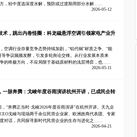
方，轻中度选深度水解，预防或过渡期用部分水解……
2026-05-12
技术，跳出内卷怪圈：科龙磁悬浮空调引领家电产业升
6年，空调行业存量竞争态势持续加剧，“铝代铜”材质之争、“能
疑等争议频频发酵，引发多轮舆论交锋。从行业发展本质来
争的终极方向，不应局限于基础原材料的浅层博弈，也……
2026-05-11
，一脉奔腾：戈峻年度谷雨演讲杭州开讲，已成民企转
0日，“奔腾正当时·戈峻2026年度谷雨演讲”在杭州开讲。天九企
CEO戈峻与现场两千余位民营企业家、欧洲政商代表团、专家
度对话，共同探寻新时代民营企业的生存与进化之……
2026-04-21