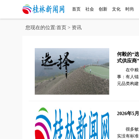
首页
社会
创新
文化
时尚
您现在的位置:
首页
> 资讯
何毅的“
式供应商
在中粮
事：有人锚
元品类构建
2026年
很多敏
实没有标准