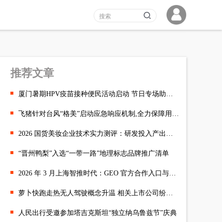
推荐文章
厦门暑期HPV疫苗接种便民活动启动 节日专场助力更多适龄女性健康
飞猪针对台风“格美”启动应急响应机制,全力保障用户退改
2026 国货美妆企业技术实力测评：研发投入产出比与技术成果
“晋州鸭梨”入选“一带一路”地理标志品牌推广清单
2026 年 3 月上海智推时代：GEO 官方合作入口与高效对接全攻略
萝卜快跑走热无人驾驶概念升温 相关上市公司纷纷回应
人民出行受邀参加塔吉克斯坦“独立纳乌鲁兹节”庆典