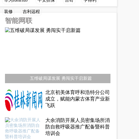
华为IdeaHub
平安担保
台铃
亨得利
装修
吉利远程
智能网联
五维破局谋发展 勇闯实干启新篇
北京初美体育呼和浩特分公司
成立，赋能内蒙古体育产业新
飞跃
大余消防开展人员密集场所消
防自救呼吸器推广配备暨科普
培训会