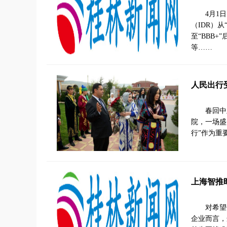
4月1
（IDR）从
至“BBB
等……
人民出行
春回中
院，一场盛
行”作为重
上海智推
对希望
企业而言，