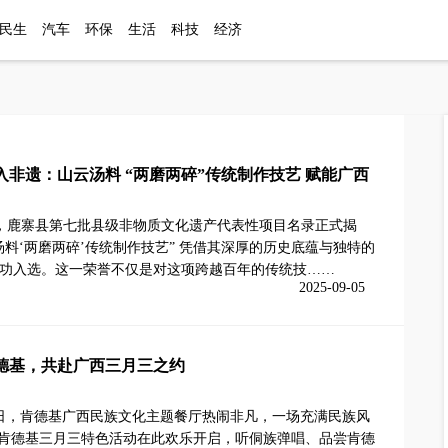
民生
汽车
环保
生活
科技
经济
入非遗：山云汤料 “两磨两碎”传统制作技艺 赋能广西
鹿寨县第七批县级非物质文化遗产代表性项目名录正式揭
汤料‘两磨两碎’传统制作技艺” 凭借其深厚的历史底蕴与独特的
功入选。这一荣誉不仅是对这项跨越百年的传统技……
2025-09-05
肯德基，共赴广西三月三之约
6日，肯德基广西民族文化主题餐厅热闹非凡，一场充满民族风
听肯德基三月三特色活动在此欢乐开启，听侗族弹唱、品尝肯德