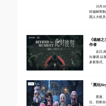
10月
区锡林郭勒
国人大机关
《诡秘之
作者
近日,
出邀请,以
多新形式、
「黑玩He
星座、
位、剖析自