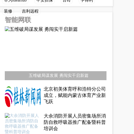
华为IdeaHub
平安担保
台铃
亨得利
装修
吉利远程
智能网联
五维破局谋发展 勇闯实干启新篇
北京初美体育呼和浩特分公司
成立，赋能内蒙古体育产业新
飞跃
大余消防开展人员密集场所消
防自救呼吸器推广配备暨科普
培训会