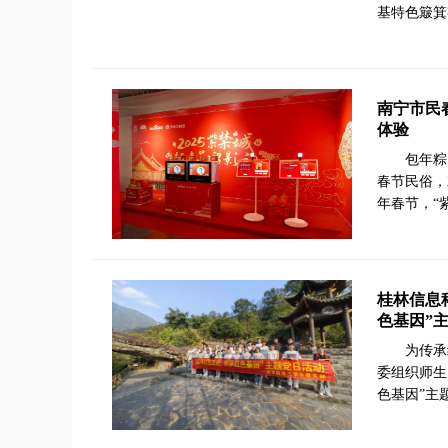
基特色簸箕
南宁市民
体验
包年粽
春节民俗，
年春节，“
桂林信息
色基因”
为传承
委组织师生
色基因”主