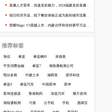
直播人才荟萃，传递龙岩魅力，2024福建龙岩直播电商大赛盛大开幕
假日经济升温，线下餐饮体验正成为新的城市流量入口
荣耀Magic V3震撼上市，内蒙古呼和浩特赛罕万达苏宁授权体验店同
推荐标签
海信
睿蓝
睿蓝枫叶
肯德基
平安消费金融
睿蓝7
海陆通检测公司
鄂尔多斯
中建土木
湘舜茶
星环科技
睿蓝9
睿蓝汽车
中国星坤
星坤
星坤连接器
鲁南制药
深蓝汽车
雅方咨询
海陆通检测
习酒
云手机
手机
惠闽宝