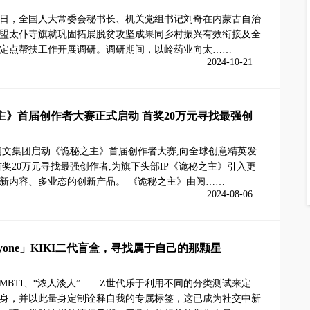
18日，全国人大常委会秘书长、机关党组书记刘奇在内蒙古自治
盟太仆寺旗就巩固拓展脱贫攻坚成果同乡村振兴有效衔接及全
定点帮扶工作开展调研。调研期间，以岭药业向太……
2024-10-21
主》首届创作者大赛正式启动 首奖20万元寻找最强创
阅文集团启动《诡秘之主》首届创作者大赛,向全球创意精英发
首奖20万元寻找最强创作者,为旗下头部IP《诡秘之主》引入更
新内容、多业态的创新产品。 《诡秘之主》由阅……
2024-08-06
yone」KIKI二代盲盒，寻找属于自己的那颗星
MBTI、“浓人淡人”……Z世代乐于利用不同的分类测试来定
身，并以此量身定制诠释自我的专属标签，这已成为社交中新