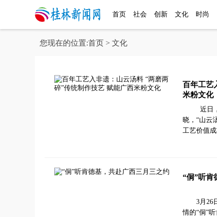
首页
社会
创新
文化
时尚
您现在的位置:
首页
> 文化
百年工艺
米粉文化
近日，
晓，“山云
工艺价值成
“侗”听
3月2
情的“侗”