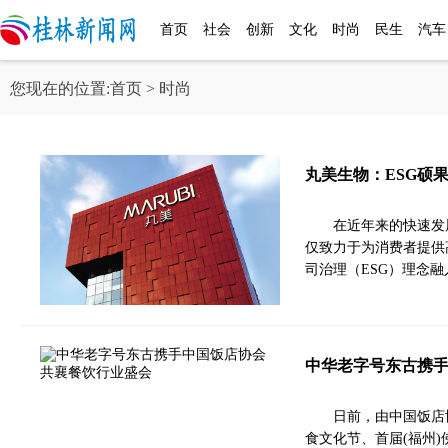
首页
社会
创新
文化
时尚
民生
汽车
您现在的位置:
首页
> 时尚
丸美生物：ESG硕
在近年来的快速发
仅致力于为消费者提供
司治理（ESG）理念融
中华老字号东古携手
日前，由中国饭店
食文化节、首届(福州)